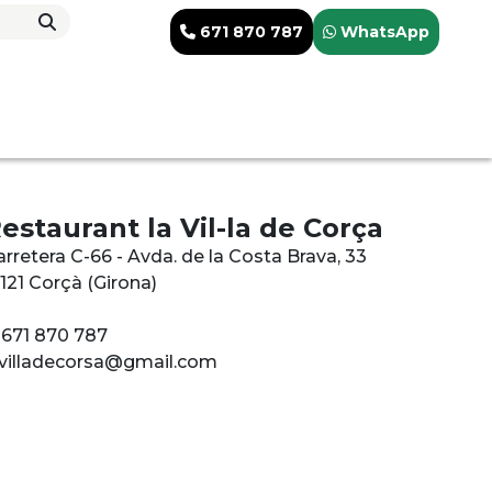
671 870 787
WhatsApp
estaurant la Vil-la de Corça
rretera C-66 - Avda. de la Costa Brava, 33
121 Corçà (Girona)
. 671 870 787
avilladecorsa@gmail.com