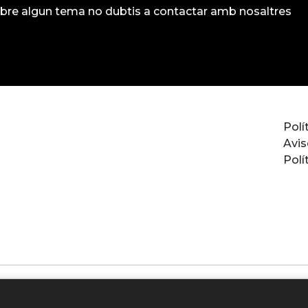
obre algun tema no dubtis a contactar amb nosaltres
a
Polí
Avis
Polí
ado por la Unión Europea - NextGene