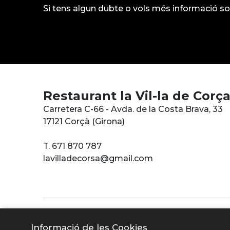
Si tens algun dubte o vols més informació s
Restaurant la Vil-la de Corç
Carretera C-66 - Avda. de la Costa Brava, 33
17121 Corçà (Girona)
T. 671 870 787
lavilladecorsa@gmail.com
Financi
Informació de les Cookies