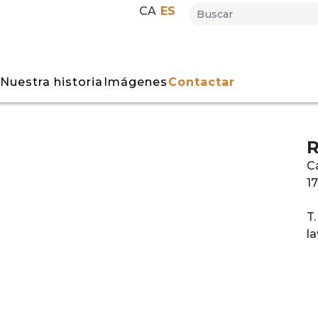
CA
ES
Nuestra historia
Imágenes
Contactar
R
Ca
17
T
l